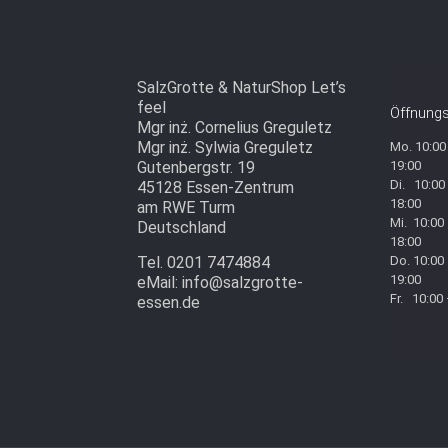
SalzGrotte & NaturShop Let’s
feel
Öffnungs
Mgr inż. Cornelius Greguletz
Mgr inż. Sylwia Greguletz
Mo. 10:00
Gutenbergstr. 19
19:00
Di. 10:00
45128 Essen-Zentrum
18:00
am RWE Turm
Mi. 10:00
Deutschland
18:00
Tel. 0201 7474884
Do. 10:00
19:00
eMail: info@salzgrotte-
Fr. 10:00
essen.de