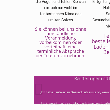
die Augen und fühlen Sie sich
Entgiftung
einfach nur wohl im
Nat
fantastischen Klima des
Sa
uralten Salzes
Gesundhei
vi
Sie können bei uns ohne
umständliche
Te
Voranmeldung
bestell
vorbeikommen oder
Laden 
vorteilhaft, eine
terminliche Absprache
Be
per Telefon vornehmen.
Beurteilungen und
„Ich habe heute einen Gesundheitszustand, wie ic
„Ich kann jetzt wieder ruhig durchatmen und dad