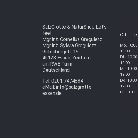
SalzGrotte & NaturShop Let’s
feel
Öffnungs
Mgr inż. Cornelius Greguletz
Mgr inż. Sylwia Greguletz
Mo. 10:00
Gutenbergstr. 19
19:00
Di. 10:00
45128 Essen-Zentrum
18:00
am RWE Turm
Mi. 10:00
Deutschland
18:00
Tel. 0201 7474884
Do. 10:00
19:00
eMail: info@salzgrotte-
Fr. 10:00
essen.de