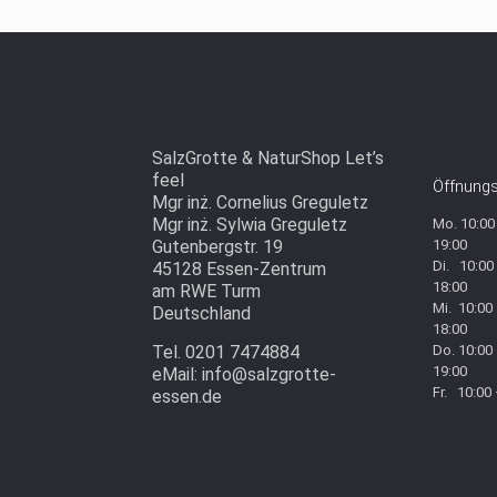
SalzGrotte & NaturShop Let’s
feel
Öffnungs
Mgr inż. Cornelius Greguletz
Mgr inż. Sylwia Greguletz
Mo. 10:00
Gutenbergstr. 19
19:00
Di. 10:00
45128 Essen-Zentrum
18:00
am RWE Turm
Mi. 10:00
Deutschland
18:00
Tel. 0201 7474884
Do. 10:00
19:00
eMail: info@salzgrotte-
Fr. 10:00
essen.de