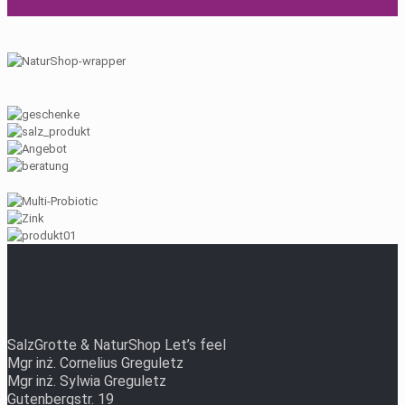
SalzGrotte & NaturShop Let’s feel
Mgr inż. Cornelius Greguletz
Mgr inż. Sylwia Greguletz
Gutenbergstr. 19