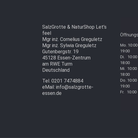
SalzGrotte & NaturShop Let’s
feel
Öffnungs
Mgr inż. Cornelius Greguletz
Mgr inż. Sylwia Greguletz
Mo. 10:00
Gutenbergstr. 19
19:00
Di. 10:00
45128 Essen-Zentrum
18:00
am RWE Turm
Mi. 10:00
Deutschland
18:00
Tel. 0201 7474884
Do. 10:00
19:00
eMail: info@salzgrotte-
Fr. 10:00
essen.de