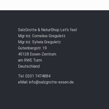
Durch die weitere Nutzung der Seite stimmst du der Verwendun
Die Cookie-Einstellungen auf dieser Website sind auf "Cookies 
SalzGrotte & NaturShop Let’s feel
Einstellungen verwendest oder auf "Akzeptieren" klickst, erklärs
Mgr inż. Cornelius Greguletz
Mgr inż. Sylwia Greguletz
Schließen
Gutenbergstr. 19
45128 Essen-Zentrum
am RWE Turm
Deutschland
Tel. 0201 7474884
eMail: info@salzgrotte-essen.de