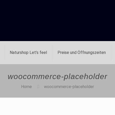
Naturshop Let’s feel
Preise und Öffnungszeiten
woocommerce-placeholder
Home
woocommerce-placeholder