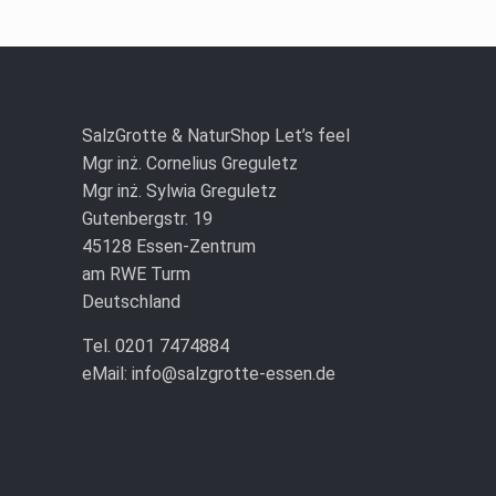
Durch die weitere Nutzung der Seite stimmst du der Verwendun
Die Cookie-Einstellungen auf dieser Website sind auf "Cookies 
SalzGrotte & NaturShop Let’s feel
Einstellungen verwendest oder auf "Akzeptieren" klickst, erklärs
Mgr inż. Cornelius Greguletz
Mgr inż. Sylwia Greguletz
Schließen
Gutenbergstr. 19
45128 Essen-Zentrum
am RWE Turm
Deutschland
Tel. 0201 7474884
eMail: info@salzgrotte-essen.de