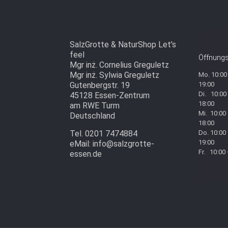
SalzGrotte & NaturShop Let’s
feel
Öffnungs
Mgr inż. Cornelius Greguletz
Mgr inż. Sylwia Greguletz
Mo. 10:00
Gutenbergstr. 19
19:00
Di. 10:00
45128 Essen-Zentrum
18:00
am RWE Turm
Mi. 10:00
Deutschland
18:00
Tel. 0201 7474884
Do. 10:00
19:00
eMail: info@salzgrotte-
Fr. 10:00
essen.de