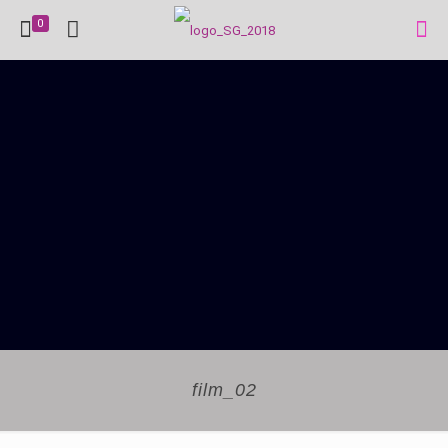
0
film_02